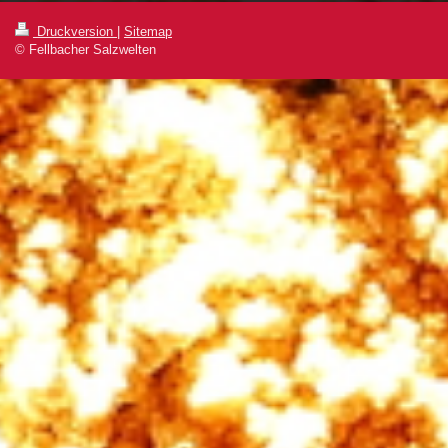
Druckversion
|
Sitemap
© Fellbacher Salzwelten