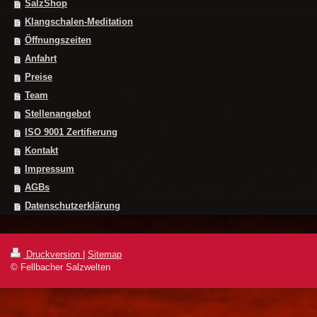
SalzShop
Klangschalen-Meditation
Öffnungszeiten
Anfahrt
Preise
Team
Stellenangebot
ISO 9001 Zertifierung
Kontakt
Impressum
AGBs
Datenschutzerklärung
Druckversion
|
Sitemap
© Fellbacher Salzwelten